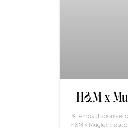
H&M x Mug
Já temos disponível
H&M x Mugler. E esco