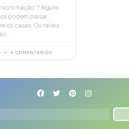
“micro-traição”? Alguns
os podem passar
e os casais. Ou talvez
ão…
23
4 COMENTÁRIOS
SU