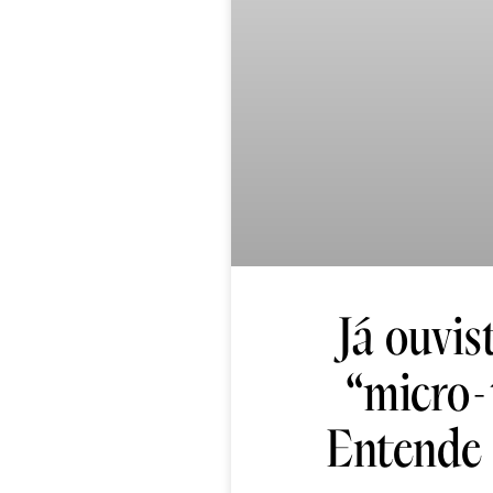
Já ouvis
“micro-
Entende 