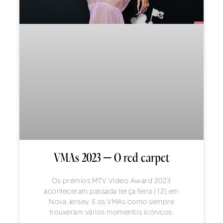
VMAs 2023 – O red carpet
Os prémios MTV Video Award 2023
aconteceram passada terça-feira (12) em
Nova Jersey. E os VMAs como sempre
trouxeram vários momentos icónicos.