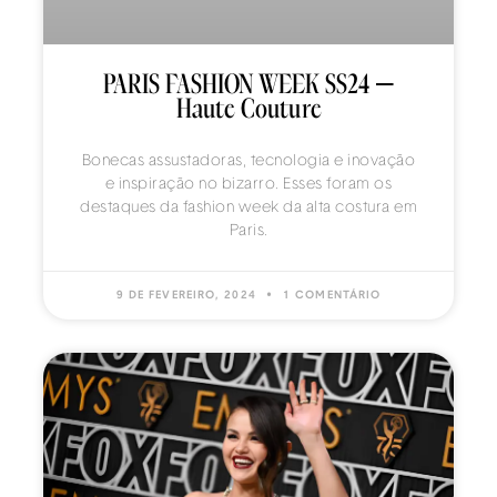
PARIS FASHION WEEK SS24 –
Haute Couture
Bonecas assustadoras, tecnologia e inovação
e inspiração no bizarro. Esses foram os
destaques da fashion week da alta costura em
Paris.
9 DE FEVEREIRO, 2024
1 COMENTÁRIO