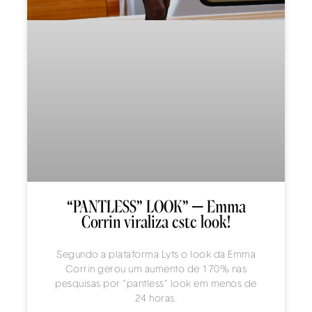
“PANTLESS” LOOK” – Emma
Corrin viraliza este look!
Segundo a plataforma Lyts o look da Emma
Corrin gerou um aumento de 170% nas
pesquisas por “pantless” look em menos de
24 horas.